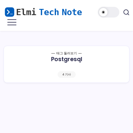
본
문
으
마
Elmi
로
비
Tech
노
건
기
Note
너
모
바
뛰
일
해
기
태그 둘러보기
외
Postgresql
접
속
&
윈
도
4 기사
우
난
민
을
위
한
리
눅
스
가
이
드
우분투 서버 20.04 LTS Postgresql12 설치