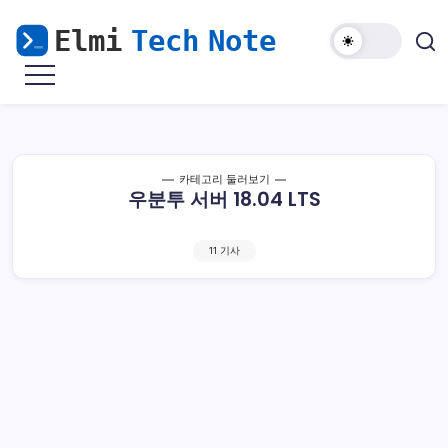
본
문
으
마
Elmi
로
비
Tech
노
건
기
Note
너
모
바
뛰
일
해
기
카테고리 둘러보기
외
우분투 서버 18.04 LTS
접
속
&
윈
도
11 기사
우
난
민
을
위
한
리
눅
스
가
이
드
우분투18.04 LTS VPN 와이어가드