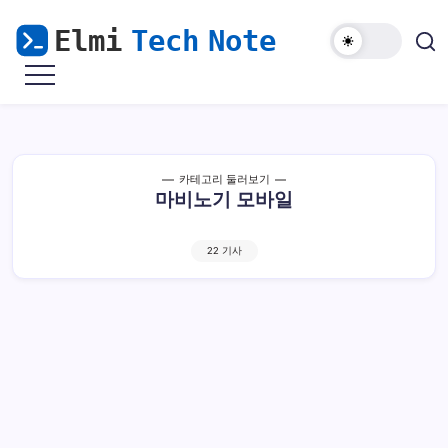
본
문
으
마
Elmi
로
비
Tech
노
건
기
Note
너
모
바
뛰
일
해
기
카테고리 둘러보기
외
마비노기 모바일
접
속
&
윈
도
22 기사
우
난
민
을
위
한
리
눅
스
가
이
드
[PC] 해외에서 마비노기 모바일 VPN으로