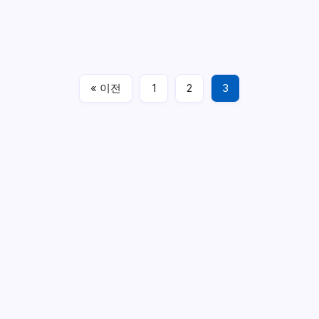
노
츄얼 박스에 OpenWrt with 미꾸라지 설치 버츄얼 박스 대신
기
모
Hyper-V 사용하기 – [모비노기] 버츄얼 박스…
바
일
하
읽어 보기
는
방
법
« 이전
1
2
3
마비노기 모바일
2025년 04월 12일
인기 글
VPN 이용해서 해외에서 마비노기 모바일 하는 방법
2025
년 04월 12일
해외에서 마비노기 모바일 VPN 접속 방법 총 정리 (차단 우
회, 에러 88 & L.-9 해결)
2026년 02월 21일
컵히어로즈 추천 캐릭터 티어
2025년 02월 19일