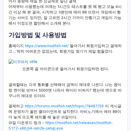
어서 종량제 제일 싼 요금제로 일단 결제.
어제부터 사용했는데 어제는 1시간도 테스트를 못 해 봤고 오늘 4시
간 이상 해 본 결과, 시작하고 3분만에 에러 88 뜨면서 게임에서 튕
기는 서버도 있지만, 잘 고르면 2시간 가까이 안튕기고 게임이 가능
해서 이정도면 할만해서 소개해 본다.
가입방법 및 사용방법
홈페이지
https://www.mudfish.net/
들어가서 회원가입하고 결제하
고… 딱히 어려운건 없었는데, 회원가입 찾기가 제일 힘들었다.
오른쪽 끝 아이콘으로 들어가서 회원가입하면 된다.
결제할때는 각국 통화를 선택해야 금액이 제대로 나온다. 나는 원이
랑 엔이랑 섞여서 5000엔 나와서 뭐이리 비싸지? 했는데 엔으로 바
꾸니까 제대로 뜨더라.
결제하고
https://forums.mudfish.net/t/topic/78487/56
이 게시글
에 운영자가 올린 클라이언트로 설치한다. 마비노기에서 에러 88이
더 늦게 뜨도록 패치를 해 놓은 파일이다.
파일 다운로드 링크 –
https://mudfish.net/releases/mudfish-
5.17.2-x86_64-win2k-setup.exe