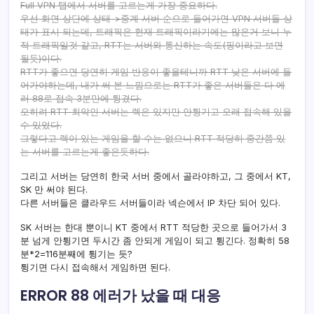
Full VPN 탭에서 서버를 고르는게 가장 중요하다.
우선 화면 상단에 상태->중계 서버 순으로 들어가면 VPN 서버들 상
태가 표시 되는데, 트래픽은 현재 트래픽이라기에는 많은거 보니 누
적 트래픽일것 같고, RTT는 서버와 통신하는 속도(핑이라고 보면
될듯)이다.
RTT가 좋으면 당연히 게임 반응이 좋을테니까 RTT 낮은 서버에 들
어가야하는데, 내가 써 본 느낌으로는 RTT가 좋은 서버들은 다 에
러 88로 접속 3분만에 튕겼다.
오히려 RTT 최악인 서버는 렉은 있지만 안튕기고 오래 접속해 있을
수 있었다.
그렇다고 렉이 있는 게임을 할 수는 없으니 RTT 적당히 중간쯤 있
는 서버를 고르는게 좋은듯하다.
그리고 서버는 당연히 한국 서버 중에서 골라야하고, 그 중에서 KT,
SK 만 써야 된다.
다른 서버들은 클라우드 서버들이라 넥슨에서 IP 차단 되어 있다.
SK 서버는 한대 뿐이니 KT 중에서 RTT 적당한 곳으로 들어가서 3
분 넘게 안튕기면 두시간 좀 안되게 게임이 되고 튕긴다. 정확히 58
분*2=116분째에 튕기는 듯?
튕기면 다시 접속해서 게임하면 된다.
ERROR 88 에러가 났을 때 대응