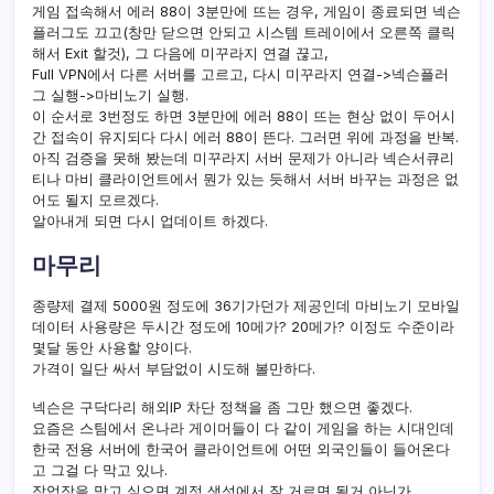
게임 접속해서 에러 88이 3분만에 뜨는 경우, 게임이 종료되면 넥슨
플러그도 끄고(창만 닫으면 안되고 시스템 트레이에서 오른쪽 클릭
해서 Exit 할것), 그 다음에 미꾸라지 연결 끊고,
Full VPN에서 다른 서버를 고르고, 다시 미꾸라지 연결->넥슨플러
그 실행->마비노기 실행.
이 순서로 3번정도 하면 3분만에 에러 88이 뜨는 현상 없이 두어시
간 접속이 유지되다 다시 에러 88이 뜬다. 그러면 위에 과정을 반복.
아직 검증을 못해 봤는데 미꾸라지 서버 문제가 아니라 넥슨서큐리
티나 마비 클라이언트에서 뭔가 있는 듯해서 서버 바꾸는 과정은 없
어도 될지 모르겠다.
알아내게 되면 다시 업데이트 하겠다.
마무리
종량제 결제 5000원 정도에 36기가던가 제공인데 마비노기 모바일
데이터 사용량은 두시간 정도에 10메가? 20메가? 이정도 수준이라
몇달 동안 사용할 양이다.
가격이 일단 싸서 부담없이 시도해 볼만하다.
넥슨은 구닥다리 해외IP 차단 정책을 좀 그만 했으면 좋겠다.
요즘은 스팀에서 온나라 게이머들이 다 같이 게임을 하는 시대인데
한국 전용 서버에 한국어 클라이언트에 어떤 외국인들이 들어온다
고 그걸 다 막고 있나.
작업장을 막고 싶으면 계정 생성에서 잘 거르면 될거 아닌가.