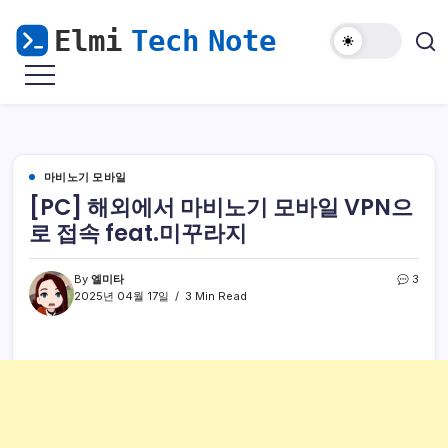
본
문
으
마
Elmi
로
비
Tech
노
건
기
Note
너
모
바
뛰
일
해
기
마비노기 모바일
외
접
[PC] 해외에서 마비노기 모바일 VPN으
속
&
로 접속 feat.미꾸라지
윈
도
우
난
By
엘미타
3
민
2025년 04월 17일
3 Min Read
을
위
한
리
눅
스
가
이
드