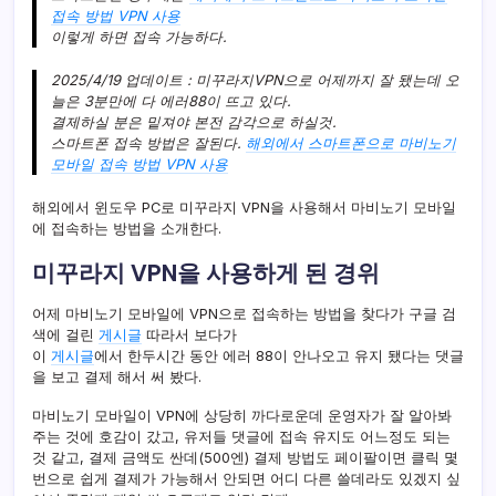
접속 방법 VPN 사용
이렇게 하면 접속 가능하다.
2025/4/19 업데이트 : 미꾸라지VPN으로 어제까지 잘 됐는데 오
늘은 3분만에 다 에러88이 뜨고 있다.
결제하실 분은 밑져야 본전 감각으로 하실것.
스마트폰 접속 방법은 잘된다.
해외에서 스마트폰으로 마비노기
모바일 접속 방법 VPN 사용
해외에서 윈도우 PC로 미꾸라지 VPN을 사용해서 마비노기 모바일
에 접속하는 방법을 소개한다.
미꾸라지 VPN을 사용하게 된 경위
어제 마비노기 모바일에 VPN으로 접속하는 방법을 찾다가 구글 검
색에 걸린
게시글
따라서 보다가
이
게시글
에서 한두시간 동안 에러 88이 안나오고 유지 됐다는 댓글
을 보고 결제 해서 써 봤다.
마비노기 모바일이 VPN에 상당히 까다로운데 운영자가 잘 알아봐
주는 것에 호감이 갔고, 유저들 댓글에 접속 유지도 어느정도 되는
것 같고, 결제 금액도 싼데(500엔) 결제 방법도 페이팔이면 클릭 몇
번으로 쉽게 결제가 가능해서 안되면 어디 다른 쓸데라도 있겠지 싶