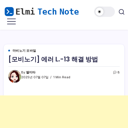
본
문
으
마
Elmi
로
비
Tech
노
건
기
Note
너
모
바
뛰
일
해
기
마비노기 모바일
외
접
[모비노기] 에러 L.-13 해결 방법
속
&
윈
도
By
엘미타
8
우
2025년 07월 07일
1 Min Read
난
민
을
위
한
리
눅
스
가
이
드