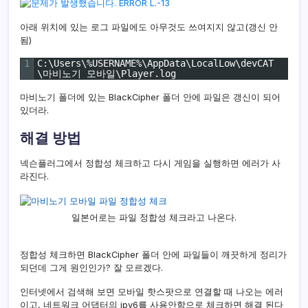
아래 위치에 있는 로그 파일에도 아무것도 쓰여지지 않고(갱신 안
됨)
1
C
:
\
Users
\
%
USERNAME
%
\
AppData
\
LocalLow
\
devCAT
\
마비노기
모바일
\
Player
.
log
마비노기 폴더에 있는 BlackCipher 폴더 안에 파일은 갱신이 되어
있더라.
해결 방법
넥슨플러그에서 정합성 체크하고 다시 게임을 실행하면 에러가 사
라진다.
일본어로는 파일 정합성 체크라고 나온다.
정합성 체크하면 BlackCipher 폴더 안에 파일들이 깨끗하게 정리가
되던데 그게 원인인가? 잘 모르겠다.
인터넷에서 검색해 보면 모바일 핫스팟으로 연결할 때 나오는 에러
이고, 네트워크 어댑터의 ipv6를 사용안함으로 체크하면 해결 된다