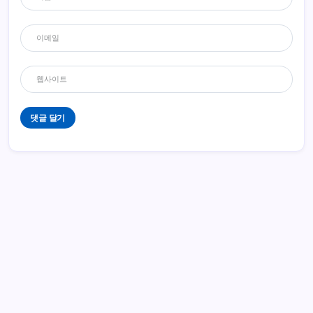
답글
엘미타
2025년 07월 23일, 오후 5:36
아 넥슨플러그 저도 느립니다. 아까 뭔가 패치하던데 그거 영향인지 너무
너무 느리네요.
답글
J Lee
2025년 07월 24일, 오전 3:16
혹시 이 느려짐 관련해서 해결되거나 뭐 나오면 알려주실수 잇을까요?
ㅜㅠ
인기 글
답글
VPN 이용해서 해외에서 마비노기 모바일 하는 방법
2025