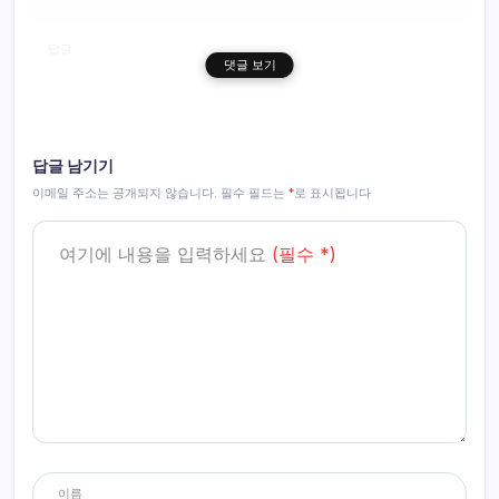
답글
댓글 보기
J Lee
2025년 07월 23일, 오후 1:14
답글 남기기
정확히 오늘부로 vpn을 켠 후 넥슨플러그가 딱10배 느려지는 현상이 있
이메일 주소는 공개되지 않습니다.
필수 필드는
*
로 표시됩니다
는데 혹시 못겪어보셨나요?
여기에 내용을 입력하세요
(필수 *)
답글
J Lee
2025년 07월 23일, 오후 1:29
정확히 오늘부로 vpn을 켠 후 넥슨플러그가 딱10배 느려지는 현상이 있
는데 혹시 못겪어보셨나요?