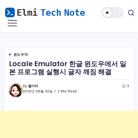
본
문
으
마
Elmi
로
비
Tech
노
건
기
Note
너
모
바
뛰
일
해
기
윈도우10
외
접
Locale Emulator 한글 윈도우에서 일
속
&
본 프로그램 실행시 글자 깨짐 해결
윈
도
우
난
By
엘미타
3
민
2015년 08월 30일
2 Min Read
을
위
한
리
눅
스
가
이
드