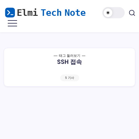
본
문
으
마
Elmi
로
비
Tech
노
건
기
Note
너
모
바
뛰
일
해
기
태그 둘러보기
외
SSH 접속
접
속
&
윈
도
5 기사
우
난
민
을
위
한
리
눅
스
가
이
드
우분투 서버 22.04 LTS 공개키 방식 SSH 접