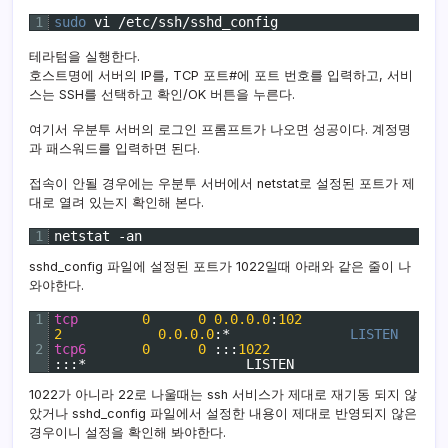
1
sudo 
vi
/
etc
/
ssh
/
sshd_config
테라텀을 실행한다.
호스트명에 서버의 IP를, TCP 포트#에 포트 번호를 입력하고, 서비
스는 SSH를 선택하고 확인/OK 버튼을 누른다.
여기서 우분투 서버의 로그인 프롬프트가 나오면 성공이다. 계정명
과 패스워드를 입력하면 된다.
접속이 안될 경우에는 우분투 서버에서 netstat로 설정된 포트가 제
대로 열려 있는지 확인해 본다.
1
netstat
-
an
sshd_config 파일에 설정된 포트가 1022일때 아래와 같은 줄이 나
와야한다.
1
tcp
0
0
0.0.0.0
:
102
2
0.0.0.0
:
*
LISTEN
2
tcp6
0
0
::
:
1022
::
:
*
LISTEN
1022가 아니라 22로 나울때는 ssh 서비스가 제대로 재기동 되지 않
았거나 sshd_config 파일에서 설정한 내용이 제대로 반영되지 않은
경우이니 설정을 확인해 봐야한다.