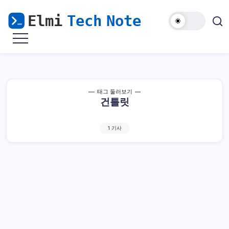
본
문
으
마
Elmi
로
비
Tech
노
건
기
Note
너
모
바
뛰
일
해
기
태그 둘러보기
외
건틀릿
접
속
&
윈
도
1 기사
우
난
민
을
위
한
리
눅
스
가
이
드
룬테라 건틀릿 정복자 달성. 7승 덱코드