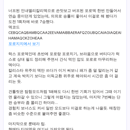
너프된 인내엘리칼리덱으로 쓴맛보고 버프된 포로덱 한번 만들어서
연습 중이던게 있었는데, 의외로 승률이 좋아서 이걸로 해 봤다가
도전 1회차에 바로 7승했다.
덱코드
CEBQCAQBAMBQCAA2EEVAMAIBBAERAFQZGUBQCAIAGIAQEAI
HAMAQCKZOHEAA
포로지지에서 보기
럭스 포로덱인데 초반에 포로랑 포로치기, 브라움으로 버티다가 럭
스로 상대 필드 정리해 주면서 간식 먹인 압도 포로로 마무리하는
덱이다.
칼리스타 위주의 덱만 쓰다가 이거 써보니 패가 좀 덜 말리는거 같
고 계속 박치기 보다는 이득교환 위주로 해야되서 시간은 좀 더 걸
리는 듯.
건틀릿은 탐험모드처럼 1패해도 다시 한번 기회가 있어서 그때 이기
면 올라갈 수 있으니 그렇게 어렵지는 않았는데, 마지막 7번째는 단
판 승부라 좀 쫄리긴 하더라…
경험치 보너스도 커서 일반 모드보다 이걸로 하는게 나을듯. 매칭만
좀 비슷한 수준으로 붙여주면 좋겠다.
마지막으로 룬테라 팁.
현메타 티어덱은 여기서 가져오면 된다.