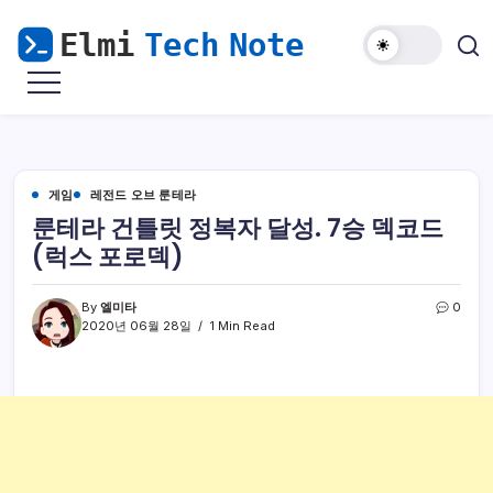
본
문
으
마
Elmi
로
비
Tech
노
건
기
Note
너
모
바
뛰
일
해
기
게임
레전드 오브 룬테라
외
접
룬테라 건틀릿 정복자 달성. 7승 덱코드
속
&
(럭스 포로덱)
윈
도
우
난
By
엘미타
0
민
2020년 06월 28일
1 Min Read
을
위
한
리
눅
스
가
이
드