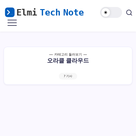
본
문
으
마
Elmi
로
비
Tech
노
건
기
Note
너
모
바
뛰
일
해
기
카테고리 둘러보기
외
오라클 클라우드
접
속
&
윈
도
7 기사
우
난
민
을
위
한
리
눅
스
가
이
드
오라클 클라우드 이메일 전송 서비스 설정 방