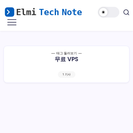
본
문
으
마
Elmi
로
비
Tech
노
건
기
Note
너
모
바
뛰
일
해
기
태그 둘러보기
외
무료 VPS
접
속
&
윈
도
1 기사
우
난
민
을
위
한
리
눅
스
가
이
드
오라클 클라우드 프리티어 사용기