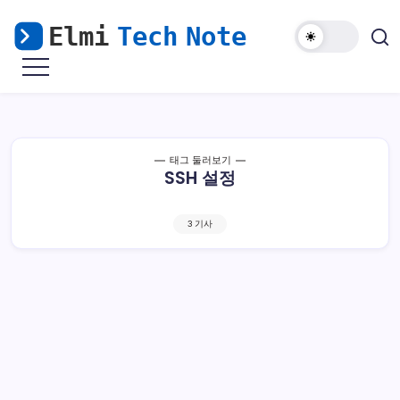
본
문
으
마
Elmi
로
비
Tech
노
건
기
Note
너
모
바
뛰
일
해
기
태그 둘러보기
외
SSH 설정
접
속
&
윈
도
3 기사
우
난
민
을
위
한
리
눅
스
가
이
드
우분투 서버 22.04 LTS 공개키 방식 SSH 접