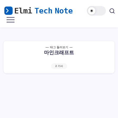
본
문
으
마
Elmi
로
비
Tech
노
건
기
Note
너
모
바
뛰
일
해
기
태그 둘러보기
외
마인크래프트
접
속
&
윈
도
2 기사
우
난
민
을
위
한
리
눅
스
가
이
드
우분투에서 마인크래프트 서비스로 등록해