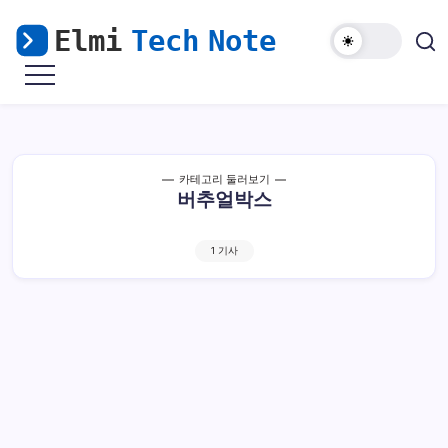
본
문
으
마
Elmi
로
비
Tech
노
건
기
Note
너
모
바
뛰
일
해
기
카테고리 둘러보기
외
버추얼박스
접
속
&
윈
도
1 기사
우
난
민
을
위
한
리
눅
스
가
이
드
버추얼박스 인터넷뱅킹 TouchEn Key 설치